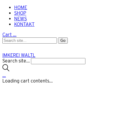
HOME
SHOP
NEWS
KONTAKT
Cart
…
IMKEREI WALTL
Search site...
…
Loading cart contents...